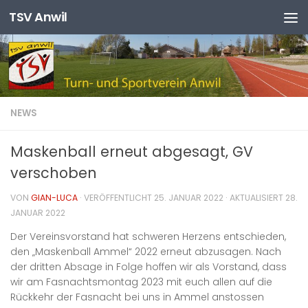
TSV Anwil
Zum Inhalt springen
NEWS
Maskenball erneut abgesagt, GV
verschoben
VON
GIAN-LUCA
· VERÖFFENTLICHT
25. JANUAR 2022
· AKTUALISIERT
28.
JANUAR 2022
Der Vereinsvorstand hat schweren Herzens entschieden,
den „Maskenball Ammel“ 2022 erneut abzusagen. Nach
der dritten Absage in Folge hoffen wir als Vorstand, dass
wir am Fasnachtsmontag 2023 mit euch allen auf die
Rückkehr der Fasnacht bei uns in Ammel anstossen