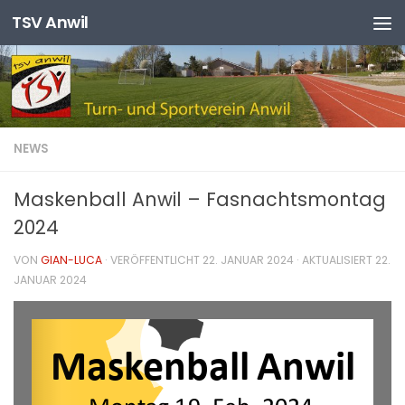
TSV Anwil
Zum Inhalt springen
NEWS
Maskenball Anwil – Fasnachtsmontag
2024
VON
GIAN-LUCA
· VERÖFFENTLICHT
22. JANUAR 2024
· AKTUALISIERT
22.
JANUAR 2024