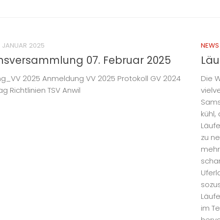
. JANUAR 2025
NEWS
nsversammlung 07. Februar 2025
Läu
ng_VV 2025 Anmeldung VV 2025 Protokoll GV 2024
Die W
g Richtlinien TSV Anwil
vielv
Samst
kühl,
Läufe
zu ne
mehrh
schar
Uferl
sozus
Läufe
im Te
hervo