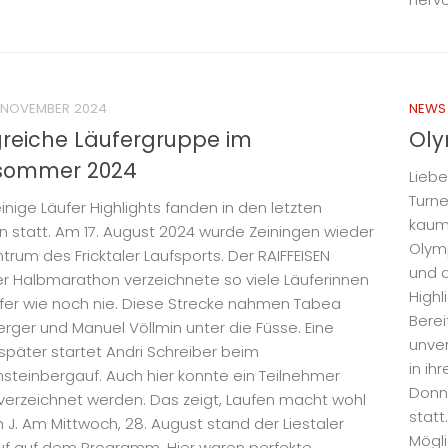
. NOVEMBER 2024
NEWS
greiche Läufergruppe im
Oly
sommer 2024
Liebe
Turne
inige Läufer Highlights fanden in den letzten
kaum 
 statt. Am 17. August 2024 wurde Zeiningen wieder
Olym
trum des Fricktaler Laufsports. Der RAIFFEISEN
und d
er Halbmarathon verzeichnete so viele Läuferinnen
Highl
fer wie noch nie. Diese Strecke nahmen Tabea
Bere
rger und Manuel Völlmin unter die Füsse. Eine
unver
päter startet Andri Schreiber beim
in ih
steinbergauf. Auch hier konnte ein Teilnehmer
Donne
verzeichnet werden. Das zeigt, Laufen macht wohl
statt
h J. Am Mittwoch, 28. August stand der Liestaler
Mögli
uf auf dem Programm. Hier waren perfekte