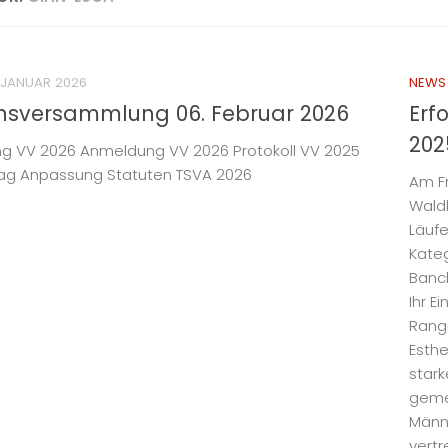
 JANUAR 2026
NEWS
insversammlung 06. Februar 2026
Erf
202
ng VV 2026 Anmeldung VV 2026 Protokoll VV 2025
ag Anpassung Statuten TSVA 2026
Am Fr
Wald
Läufe
Kateg
Banch
Ihr E
Rangi
Esthe
stark
geme
Männ
vertr