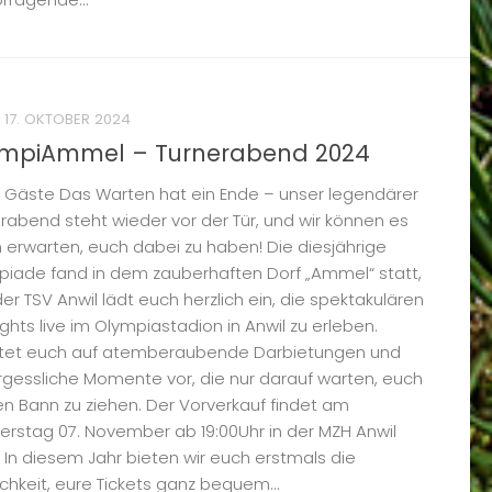
17. OKTOBER 2024
mpiAmmel – Turnerabend 2024
 Gäste Das Warten hat ein Ende – unser legendärer
rabend steht wieder vor der Tür, und wir können es
erwarten, euch dabei zu haben! Die diesjährige
piade fand in dem zauberhaften Dorf „Ammel“ statt,
er TSV Anwil lädt euch herzlich ein, die spektakulären
ights live im Olympiastadion in Anwil zu erleben.
itet euch auf atemberaubende Darbietungen und
gessliche Momente vor, die nur darauf warten, euch
ren Bann zu ziehen. Der Vorverkauf findet am
rstag 07. November ab 19:00Uhr in der MZH Anwil
. In diesem Jahr bieten wir euch erstmals die
chkeit, eure Tickets ganz bequem...