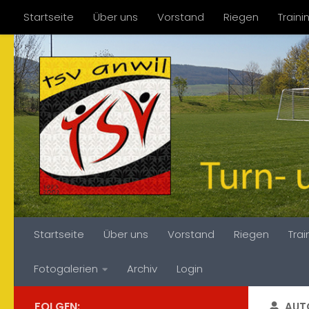
Startseite
Über uns
Vorstand
Riegen
Train
Zum Inhalt springen
Fotogalerien
Archiv
Login
Startseite
Über uns
Vorstand
Riegen
Tra
Fotogalerien
Archiv
Login
FOLGEN:
AUT