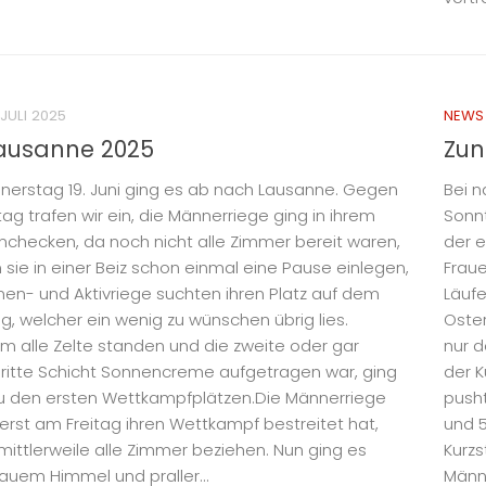
 JULI 2025
NEWS
Lausanne 2025
Zun
erstag 19. Juni ging es ab nach Lausanne. Gegen
Bei 
ag trafen wir ein, die Männerriege ging in ihrem
Sonnt
inchecken, da noch nicht alle Zimmer bereit waren,
der e
 sie in einer Beiz schon einmal eine Pause einlegen,
Fraue
en- und Aktivriege suchten ihren Platz auf dem
Läufe
, welcher ein wenig zu wünschen übrig lies.
Oster
 alle Zelte standen und die zweite oder gar
nur 
ritte Schicht Sonnencreme aufgetragen war, ging
der K
zu den ersten Wettkampfplätzen.Die Männerriege
pusht
erst am Freitag ihren Wettkampf bestreitet hat,
und 5
mittlerweile alle Zimmer beziehen. Nun ging es
Kurzs
lauem Himmel und praller...
Männe