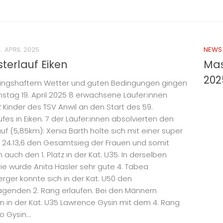
. APRIL 2025
NEWS
sterlauf Eiken
Mas
202
hlingshaftem Wetter und guten Bedingungen gingen
tag 19. April 2025 8 erwachsene Läufer:innen
2 Kinder des TSV Anwil an den Start des 59.
fes in Eiken. 7 der Läufer:innen absolvierten den
uf (5,85km): Xenia Barth holte sich mit einer super
n 24.13,6 den Gesamtsieg der Frauen und somit
h auch den 1. Platz in der Kat. U35. In derselben
ie wurde Anita Hasler sehr gute 4. Tabea
rger konnte sich in der Kat. U50 den
agenden 2. Rang erlaufen. Bei den Männern
ten in der Kat. U35 Lawrence Gysin mit dem 4. Rang
 Gysin...