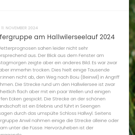
11. NOVEMBER 2024
fergruppe am Hallwilerseelauf 2024
etterprognosen sahen leider nicht sehr
ersprechend aus. Der Blick aus dem Fenster am
agmorgen zeigte aber ein anderes Bild. Es war zwar
 aber immerhin trocken. Dies hielt einige Tausende
r:innen nicht ab, den Weg nach Boiu (Beinwil) in Angriff
hmen. Die Strecke rund um den Hallwilersee ist zwar
eitlich flach aber mit ein paar Wellen und einigen
fen Ecken gespickt. Die Strecke an der schönen
andschaft ist ein Erlebnis und führt in Seengen
agen durch das umspülte Schloss Hallwyl. Seitens
rgruppe Anwil nahmen einige die Strecke alleine oder
am unter die Füsse. Hervorzuheben ist der
rragende...