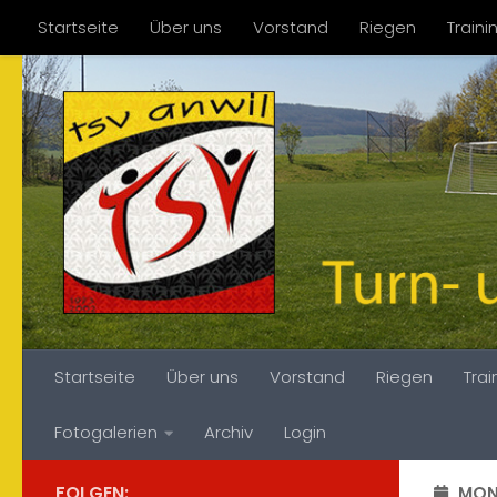
Startseite
Über uns
Vorstand
Riegen
Train
Zum Inhalt springen
Fotogalerien
Archiv
Login
Startseite
Über uns
Vorstand
Riegen
Tra
Fotogalerien
Archiv
Login
FOLGEN:
MON