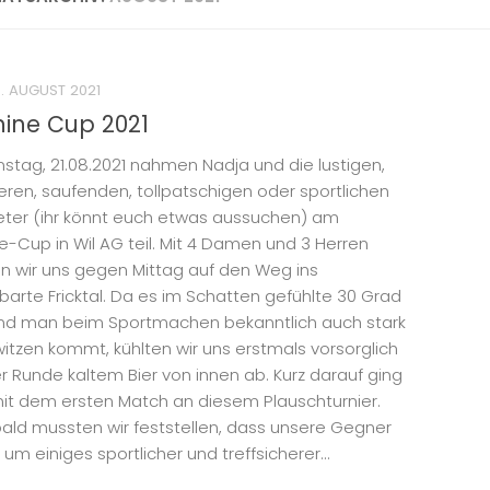
. AUGUST 2021
ine Cup 2021
tag, 21.08.2021 nahmen Nadja und die lustigen,
heren, saufenden, tollpatschigen oder sportlichen
eter (ihr könnt euch etwas aussuchen) am
e-Cup in Wil AG teil. Mit 4 Damen und 3 Herren
 wir uns gegen Mittag auf den Weg ins
arte Fricktal. Da es im Schatten gefühlte 30 Grad
nd man beim Sportmachen bekanntlich auch stark
witzen kommt, kühlten wir uns erstmals vorsorglich
er Runde kaltem Bier von innen ab. Kurz darauf ging
mit dem ersten Match an diesem Plauschturnier.
ald mussten wir feststellen, dass unsere Gegner
 um einiges sportlicher und treffsicherer...