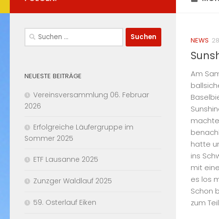
Suchen
NEWS
28
nach:
Sunsh
Am Sams
NEUESTE BEITRÄGE
ballsic
Vereinsversammlung 06. Februar
Baselbi
2026
Sunshin
machten
Erfolgreiche Läufergruppe im
benachb
Sommer 2025
hatte u
ins Sch
ETF Lausanne 2025
mit ein
es los 
Zunzger Waldlauf 2025
Schon b
zum Teil
59. Osterlauf Eiken