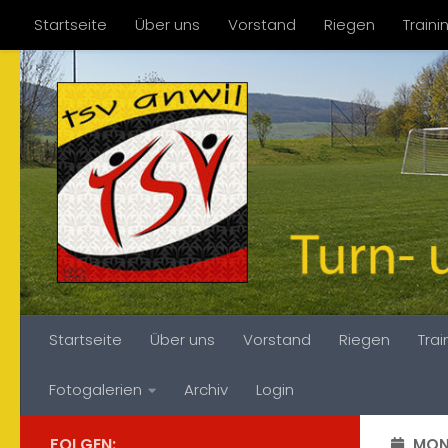
Startseite
Über uns
Vorstand
Riegen
Train
Zum Inhalt springen
Fotogalerien
Archiv
Login
Startseite
Über uns
Vorstand
Riegen
Tra
Fotogalerien
Archiv
Login
FOLGEN:
MON