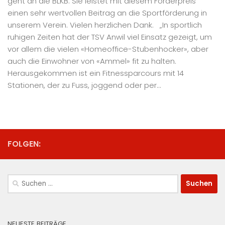
geht an die BLKB. Sie leistet mit diesem Förderpreis
einen sehr wertvollen Beitrag an die Sportförderung in
unserem Verein. Vielen herzlichen Dank. „In sportlich
ruhigen Zeiten hat der TSV Anwil viel Einsatz gezeigt, um
vor allem die vielen «Homeoffice-Stubenhocker», aber
auch die Einwohner von «Ammel» fit zu halten.
Herausgekommen ist ein Fitnessparcours mit 14
Stationen, der zu Fuss, joggend oder per...
FOLGEN:
Suchen
nach:
NEUESTE BEITRÄGE