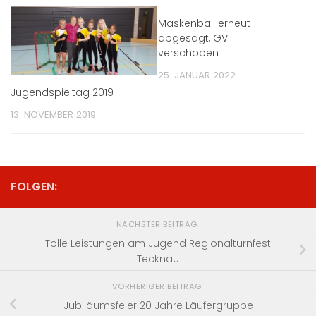
Maskenball erneut
abgesagt, GV
verschoben
25. JANUAR 2022
Jugendspieltag 2019
13. NOVEMBER 2019
FOLGEN:
NÄCHSTER BEITRAG
Tolle Leistungen am Jugend Regionalturnfest
Tecknau
VORHERIGER BEITRAG
Jubiläumsfeier 20 Jahre Läufergruppe