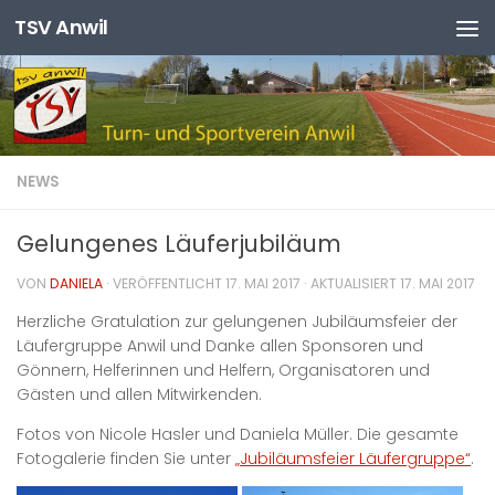
TSV Anwil
Zum Inhalt springen
NEWS
Gelungenes Läuferjubiläum
VON
DANIELA
· VERÖFFENTLICHT
17. MAI 2017
· AKTUALISIERT
17. MAI 2017
Herzliche Gratulation zur gelungenen Jubiläumsfeier der
Läufergruppe Anwil und Danke allen Sponsoren und
Gönnern, Helferinnen und Helfern, Organisatoren und
Gästen und allen Mitwirkenden.
Fotos von Nicole Hasler und Daniela Müller. Die gesamte
Fotogalerie finden Sie unter
„Jubiläumsfeier Läufergruppe“
.